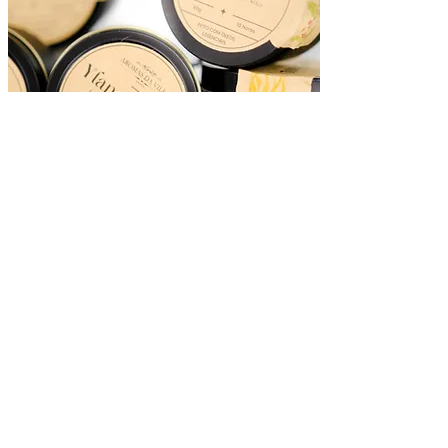
LINHA VELAS
AROMÁTICAS
Vela de cera de soja de
fabrico artesanal