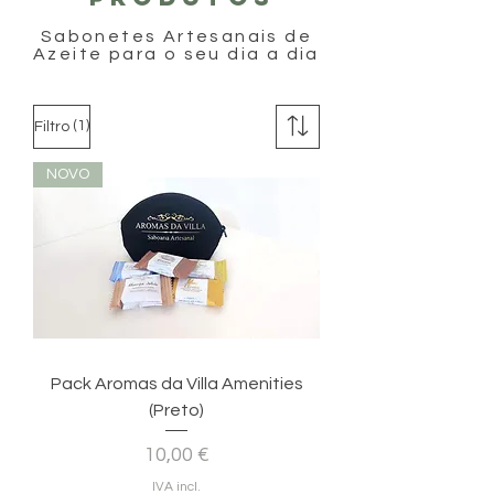
Sabonetes Artesanais de
Azeite para o seu dia a dia
(1)
Filtro
NOVO
Pack Aromas da Villa Amenities
(Preto)
Preço
10,00 €
IVA incl.