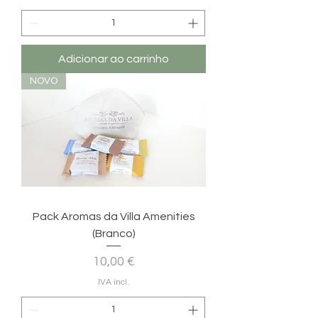
Adicionar ao carrinho
NOVO
Pack Aromas da Villa Amenities
(Branco)
Preço
10,00 €
IVA incl.