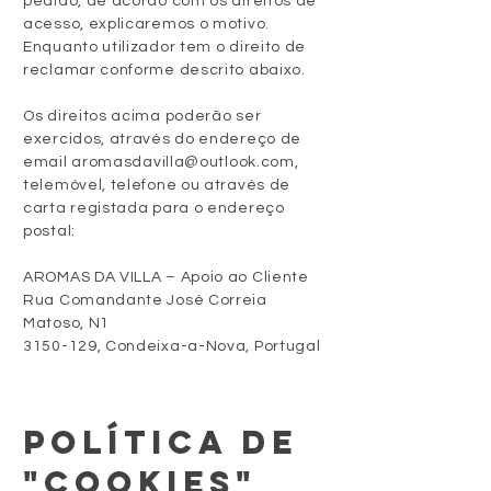
pedido, de acordo com os direitos de
acesso, explicaremos o motivo.
Enquanto utilizador tem o direito de
reclamar conforme descrito abaixo.
Os direitos acima poderão ser
exercidos, através do endereço de
email
aromasdavilla@outlook.com
,
telemóvel, telefone ou através de
carta registada para o endereço
postal:
AROMAS DA VILLA – Apoio ao Cliente
Rua Comandante José Correia
Matoso, N1
3150-129, Condeixa-a-Nova, Portugal
POLÍTICA DE
"COOKIES"