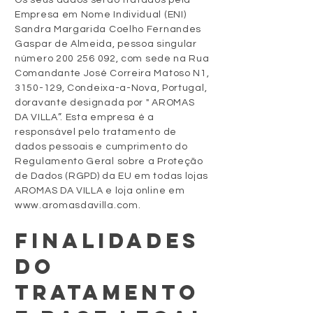
Os seus dados serão tratados pela
Empresa em Nome Individual (ENI)
Sandra Margarida Coelho Fernandes
Gaspar de Almeida, pessoa singular
número
200 256 092
, com sede na Rua
Comandante José Correira Matoso N1,
3150-129
, Condeixa-a-Nova, Portugal,
doravante designada por " AROMAS
DA VILLA”. Esta empresa é a
responsável pelo tratamento de
dados pessoais e cumprimento do
Regulamento Geral sobre a Proteção
de Dados (RGPD) da EU em todas lojas
AROMAS DA VILLA e loja online em
www.aromasdavilla.com
.
FINALIDADES
DO
TRATAMENTO