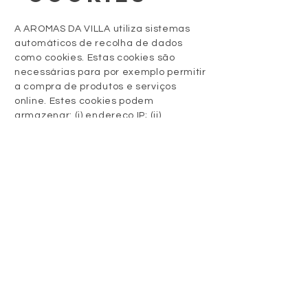
A AROMAS DA VILLA utiliza sistemas
automáticos de recolha de dados
como cookies. Estas cookies são
necessárias para por exemplo permitir
a compra de produtos e serviços
online. Estes cookies podem
armazenar: (i) endereço IP; (ii)
identificador único de cookie,
informações de cookies e informações
sobre se o seu dispositivo possui
software para aceder a determinadas
funcionalidades; (iii) identificador
único do dispositivo e tipo de
dispositivo; (iv) domínio, tipo de
navegador e idioma, (v) sistema
operativo e configurações do sistema;
(vi) país e fuso horário; (vii) sítios
anteriormente visitados; (viii)
informações sobre sua interação com
os nossos sítios, tais como