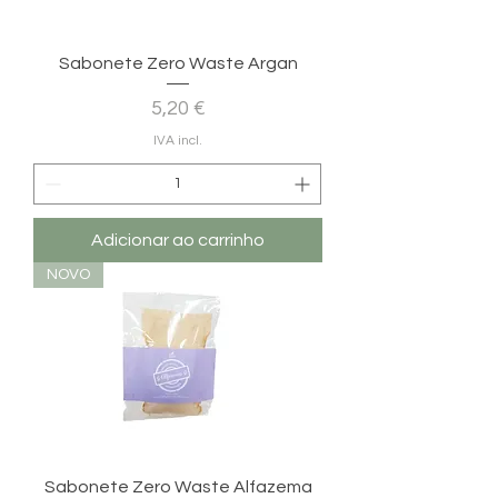
Sabonete Zero Waste Argan
Preço
5,20 €
IVA incl.
Adicionar ao carrinho
NOVO
Sabonete Zero Waste Alfazema