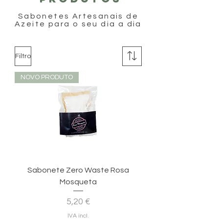
Sabonetes Artesanais de
Azeite para o seu dia a dia
Filtro
NOVO PRODUTO
Sabonete Zero Waste Rosa
Mosqueta
Preço
5,20 €
IVA incl.