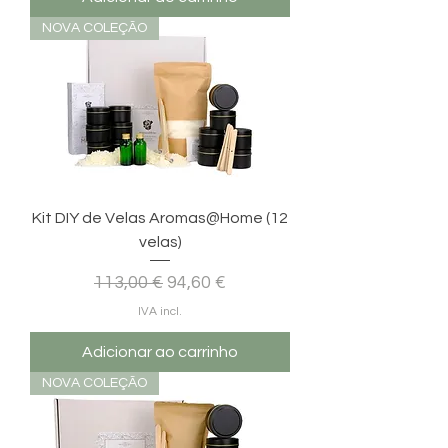
NOVA COLEÇÃO
Kit DIY de Velas Aromas@Home (12
velas)
Preço normal
Preço promocional
113,00 €
94,60 €
IVA incl.
Adicionar ao carrinho
NOVA COLEÇÃO