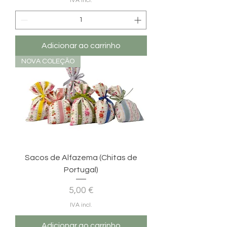
IVA incl.
Adicionar ao carrinho
NOVA COLEÇÃO
Sacos de Alfazema (Chitas de
Portugal)
Preço
5,00 €
IVA incl.
Adicionar ao carrinho