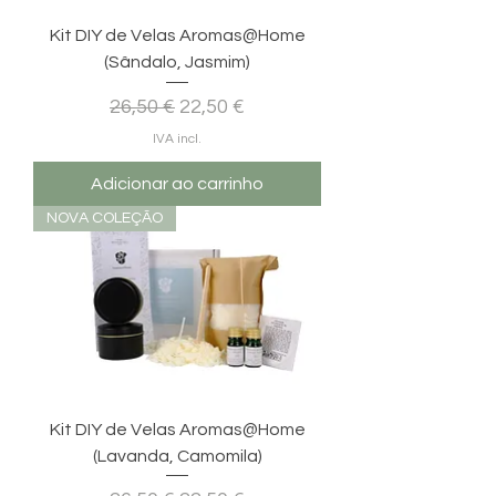
Kit DIY de Velas Aromas@Home
(Sândalo, Jasmim)
Preço normal
Preço promocional
26,50 €
22,50 €
IVA incl.
Adicionar ao carrinho
NOVA COLEÇÃO
Kit DIY de Velas Aromas@Home
(Lavanda, Camomila)