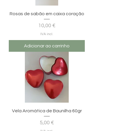
Rosas de sabão em caixa coração
Preço
10,00 €
IVA incl.
Adicionar ao carrinho
Vela Aromática de Baunilha 60gr
Preço
5,00 €