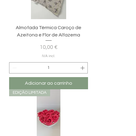
Almofada Térmica Caroço de
Azeitona e Flor de Alfazema
Preço
10,00 €
IVA incl.
Adicionar ao carrinho
EDIÇÃO LIMITADA