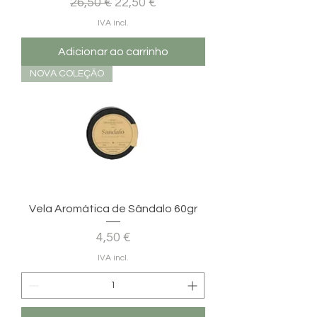
Preço normal
Preço promocional
26,50 €
22,50 €
IVA incl.
Adicionar ao carrinho
NOVA COLEÇÃO
Vela Aromática de Sândalo 60gr
Preço
4,50 €
IVA incl.