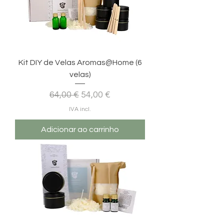
Kit DIY de Velas Aromas@Home (6
velas)
Preço normal
Preço promocional
64,00 €
54,00 €
IVA incl.
Adicionar ao carrinho